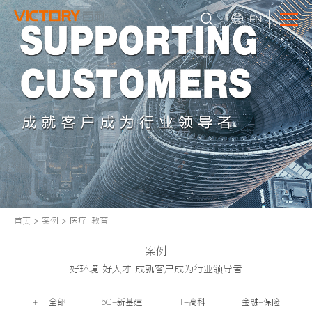
EN
首页
>
案例
>
医疗-教育
案例
好环境 好人才 成就客户成为行业领导者
+ 全部
5G-新基建
IT-高科
金融-保险