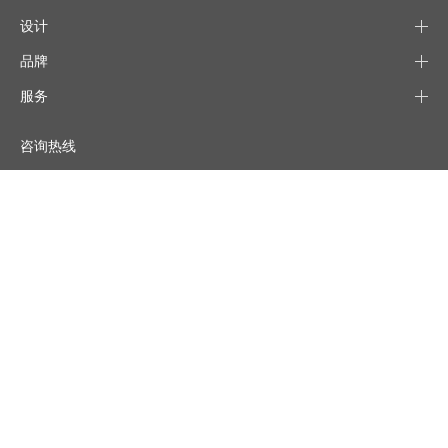
设计
品牌
服务
咨询热线
400-886-1918
联系
020-37922096
售后服务
020-3792 2759
订阅我们的邮件