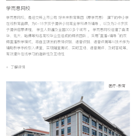
学而思网校
学而思网校，是纽交所上市公司 好未来教育集团（原学而思） 旗下的中小学
在线教育品牌，为6-18岁孩子提供小初高全学科课外辅导 ，以及为2-8岁孩
子提供启蒙课程， 学生人数遍及全国300多个城市 。 学而思网校组建了由清
华、北大、哈佛等知名高校毕业生组成的师资团队 ，采用“直播+辅导 ”的双
师直播教学模式，将自主研发的表情识别、语音识别、语音评测等AI技术作为
辅助教学手段引入课堂，实现随堂测试、实时互动、语音测评、及时答疑等，
有效提升在线学习的趣味性及互动性
+ 了解详情
医疗-教育