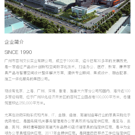
企业简介
SINCE 1990
广州市百利文仪实业有限公司，成立于1990年，迄今已有30多年的发展历史，
是一家通过产品设计创新和空间数字化技术，打造办公、医疗、教育、康养家
具产品与智慧空间设计整体解决方案，提供专业顾问、集成设计、融合配套、
施工一体化服务的集团公司。
现设有北京、上海、广州、深圳、香港、加拿大六家分公司和国内、海外近100
多家经销商，位于广州从化经济开发区的百利工业园占地100,000平方米，总建
筑面积达250,000平方米。
尤其在政府采购系统和汽车、IT、金融、通信、高端制造等行业的家具采购处于
优势地位，是国务院机关事务管理局办公家具双资格指定供应商，是宝马、奥
迪、宾利、保时捷等国际高端汽车品牌4S店终端家具的指定供应商，是华为全
球办公家具框招供应商，2017年金牌供应商。是阿里巴巴职员工作位指定供应