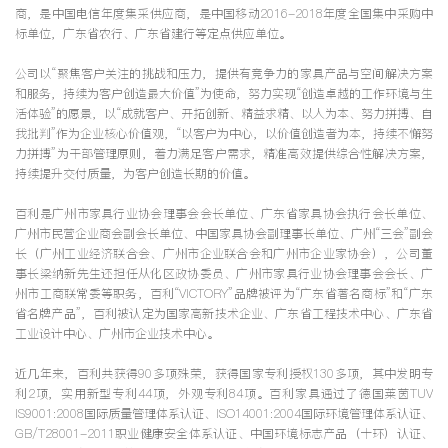
商，是中国电信年度集采供应商，是中国移动2016-2018年度全国集中采购中
标单位，广东省农行、广东省建行等定点供应单位。
公司以“聚焦客户关注的挑战和压力，提供有竞争力的家具产品与空间解决方案
和服务，持续为客户创造最大价值”为使命，努力实现“创造卓越的工作环境与生
活体验”的愿景，以“成就客户、开拓创新、精益求精、以人为本、努力拼搏、自
我批判”作为企业核心价值观，“以客户为中心，以价值创造者为本，持续不懈努
力拼搏”为干部管理原则，着力满足客户需求，精准高效提供综合性解决方案，
持续提升交付质量，为客户创造长期的价值。
百利是广州市家具行业协会理事会会长单位、广东省家具协会执行会长单位、
广州市民营企业商会副会长单位、中国家具协会副理事长单位、广州“三会”副会
长（广州工业经济联合会、广州市企业联合会和广州市企业家协会），公司董
事长梁纳新先生还担任从化区政协委员、广州市家具行业协会理事会会长、广
州市工商联常委等职务，百利“VICTORY”品牌被评为“广东省著名商标”和“广东
省名牌产品”，百利被认定为国家高新技术企业、广东省工程技术中心、广东省
工业设计中心、广州市企业技术中心。
近几年来，百利共获得90多项殊荣，获得国家专利授权130多项，其中发明专
利2项，实用新型专利44项，外观专利84项。百利家具通过了德国莱茵TUV
IS9001:2008国际质量管理体系认证、ISO14001:2004国际环境管理体系认证、
GB/T28001-2011职业健康安全体系认证、中国环境标志产品（十环）认证、