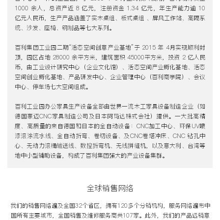
1000 余人，总资产近 8 亿元，注册资金 1.34 亿元，年生产能力逾 10
亿元人民币，生产产品涵盖了实木桌组、板式桌组 、屏风工作站、高隔系
统、沙发、座椅、钢制品等七大系列。
百利集团工业园二期“活态空间创意产业基地”于 2015 年 4月实现顺利封
顶，园区占地 28000 余平方米，建筑面积 45000平方米，投资 2 亿人民
币，由工业设计研究中心（企业文化馆）、活态空间产业孵化基地、活态
空间创业孵化基地、产品研发中心、企业管理中心（百利商学院）、会议
中心、停车场七大空间组成。
百利工业园办公家具生产设备全部由世界一流木工家具设备制造企业（如
德国豪迈CNC家具制造公司及日本阿玛达株式会社）提供。一大批高精
度、高质量的来自德国和日本的全自动设备：CNC加工中心、环保UV喷
漆滚涂流水线、全自动折弯、卷切设备、及CNC卷塔冲床、CNC 钻孔中
心、无动力滚桶输送线、数控折弯机、无线拼缝机，以及意大利、台湾等
地中小型辅助设备，构成了百利集团强大的产业设备集群。
全球销售网络
我们的销售网络遍及全国32个省区，拥有120多个分销机构，服务网络遍布中
国所有主要城市，全国销售及维修服务商共107家。此外，我们的产品远销意