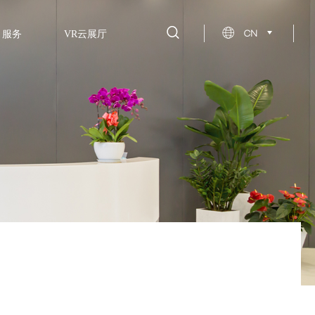
CN
服务
VR云展厅
设计理念
关于百利
超级活态云
品牌荣誉
安装手册
发展历程
保养维护
新闻资讯
招商政策
百利杯
联系方式
设计周
社会责任