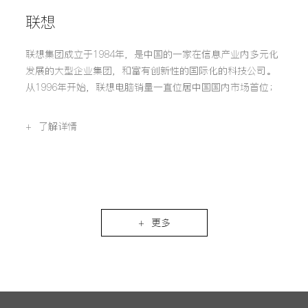
联想
联想集团成立于1984年，是中国的一家在信息产业内多元化
发展的大型企业集团，和富有创新性的国际化的科技公司。
从1996年开始，联想电脑销量一直位居中国国内市场首位；
作为全球电脑市场的领导企业，联想从事开发、制造并销售
可靠的、安全易用的技术产品及优质专业的服务，帮助全球
+ 了解详情
客户和合作伙伴取得成功。
+ 更多