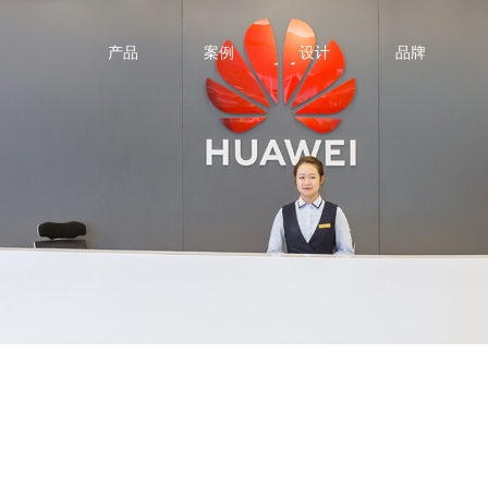
产品
案例
设计
品牌
百利产品
5G-新基建
红胸鸟系列
IT-高科
金融-保险
交通-运输
医疗-教育
更多行业