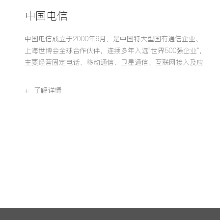
中国电信
中国电信成立于2000年9月，是中国特大型国有通信企业、
上海世博会全球合作伙伴，连续多年入选"世界500强企业"，
主要经营固定电话、移动通信、卫星通信、互联网接入及应
用等综合信息服务。集团公司总资产7109.64亿元，员工总
数40余万人。
+ 了解详情