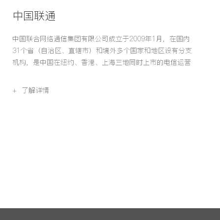
中国联通
中国联合网络通信集团有限公司成立于2009年1月，在国内
31个省（自治区、直辖市）和境外多个国家和地区设有分支
机构，是中国在纽约、香港、上海三地同时上市的电信运营
企业，连续多年入选“世界500强企业”。
+ 了解详情